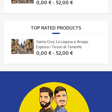
Fascia
0,00
€
-
52,00
€
di
prezzo:
da
TOP RATED PRODUCTS
0,00 €
a
Santa Cruz, La Laguna e Anaga:
52,00 €
Esplora i Tesori di Tenerife
Fascia
0,00
€
-
52,00
€
di
prezzo:
da
0,00 €
a
52,00 €