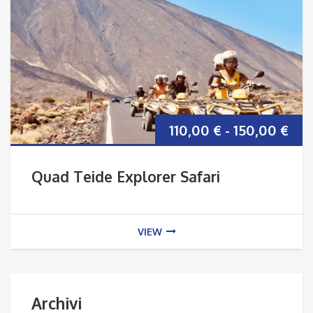
Fas
110,00
€
-
150,00
€
di
Quad Teide Explorer Safari
pre
da
VIEW
110
a
Archivi