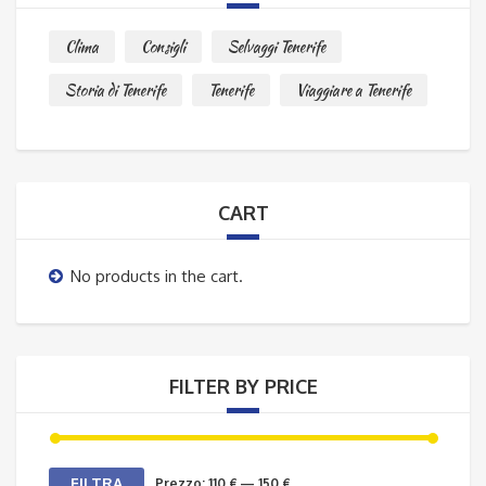
Clima
Consigli
Selvaggi Tenerife
Storia di Tenerife
Tenerife
Viaggiare a Tenerife
CART
No products in the cart.
FILTER BY PRICE
Prezzo
Prezzo
FILTRA
Prezzo:
110 €
—
150 €