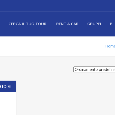
CERCA IL TUO TOUR!
RENT A CAR
GRUPPI
B
Hom
Fascia
,00
€
di
prezzo: