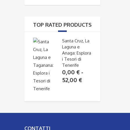
da
0,00 €
a
TOP RATED PRODUCTS
52,00 €
Santa Cruz, La
Laguna e
Anaga: Esplora
i Tesori di
Tenerife
0,00
€
-
Fascia
52,00
€
di
prezzo:
da
0,00 €
a
52,00 €
CONTATTI