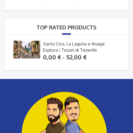
di
prezzo:
da
TOP RATED PRODUCTS
0,00 €
a
Santa Cruz, La Laguna e Anaga:
52,00 €
Esplora i Tesori di Tenerife
Fascia
0,00
€
-
52,00
€
di
prezzo:
da
0,00 €
a
52,00 €