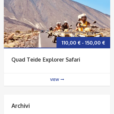
Fas
110,00
€
-
150,00
€
di
Quad Teide Explorer Safari
pre
da
VIEW
110
a
Archivi
150