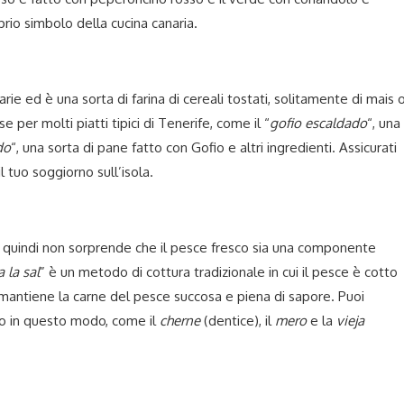
io simbolo della cucina canaria.
rie ed è una sorta di farina di cereali tostati, solitamente di mais 
 per molti piatti tipici di Tenerife, come il “
gofio escaldado
“, una
do
“, una sorta di pane fatto con Gofio e altri ingredienti. Assicurati
l tuo soggiorno sull’isola.
, quindi non sorprende che il pesce fresco sia una componente
 la sal
” è un metodo di cottura tradizionale in cui il pesce è cotto
mantiene la carne del pesce succosa e piena di sapore. Puoi
to in questo modo, come il
cherne
(dentice), il
mero
e la
vieja