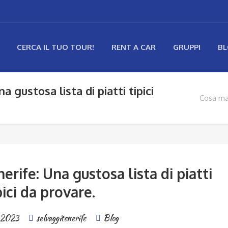
CERCA IL TUO TOUR!
RENT A CAR
GRUPPI
B
 gustosa lista di piatti tipici
Cosa man
rife: Una gustosa lista di piatti
pici da provare.
o 2023
selvaggitenerife
Blog