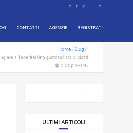
LOG
CONTATTI
AGENZIE
REGISTRATI
Home
Blog
giare a Tenerife: Una gustosa lista di piatti
tipici da provare.
ULTIMI ARTICOLI