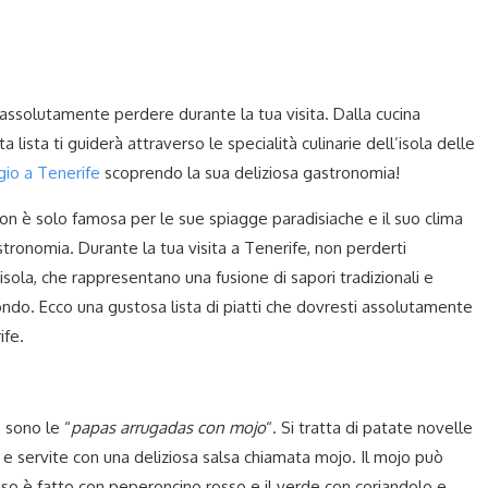
oi assolutamente perdere durante la tua visita. Dalla cucina
a lista ti guiderà attraverso le specialità culinarie dell’isola delle
gio a Tenerife
scoprendo la sua deliziosa gastronomia!
 non è solo famosa per le sue spiagge paradisiache e il suo clima
tronomia. Durante la tua visita a Tenerife, non perderti
ll’isola, che rappresentano una fusione di sapori tradizionali e
mondo. Ecco una gustosa lista di piatti che dovresti assolutamente
ife.
 sono le “
papas arrugadas con mojo
“. Si tratta di patate novelle
 e servite con una deliziosa salsa chiamata mojo. Il mojo può
osso è fatto con peperoncino rosso e il verde con coriandolo e