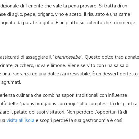
adizionale di Tenerife che vale la pena provare. Si tratta di un
se di aglio, pepe, origano, vino e aceto. Il risultato è una carne
agnata da patate o gofio. È un piatto succulento che ti immerge
ssicurati di assaggiare il “
bienmesabe
“. Questo dolce tradizional
nate, zucchero, uova e limone. Viene servito con una salsa di
e una fragranza ed una dolcezza irresistibile. È un dessert perfetto
e agrumati.
erienza culinaria che combina sapori tradizionali con influenze
ità delle “papas arrugadas con mojo” alla complessità dei piatti a
are il palato dei suoi visitatori. Non perdere l’opportunità di
tua
visita all’isola
e scopri perché la sua gastronomia è così