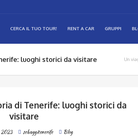
CERCA IL TUO TOUR!
RENT A CAR
GRUPPI
B
erife: luoghi storici da visitare
Un viag
ria di Tenerife: luoghi storici da
visitare
o 2023
selvaggitenerife
Blog