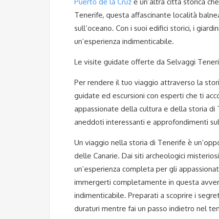
Puerto de la Cruz
è un’altra città storica ch
Tenerife, questa affascinante località balne
sull’oceano. Con i suoi edifici storici, i giar
un’esperienza indimenticabile.
Le visite guidate offerte da Selvaggi Teneri
Per rendere il tuo viaggio attraverso la stor
guidate ed escursioni con esperti che ti acc
appassionate della cultura e della storia di 
aneddoti interessanti e approfondimenti sulla
Un viaggio nella storia di Tenerife è un’oppo
delle Canarie. Dai siti archeologici misteriosi
un’esperienza completa per gli appassionati 
immergerti completamente in questa avvent
indimenticabile. Preparati a scoprire i segreti
duraturi mentre fai un passo indietro nel t