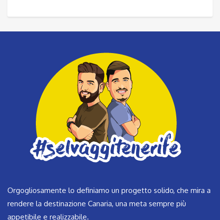
Orgogliosamente lo definiamo un progetto solido, che mira a
rendere la destinazione Canaria, una meta sempre più
appetibile e realizzabile.